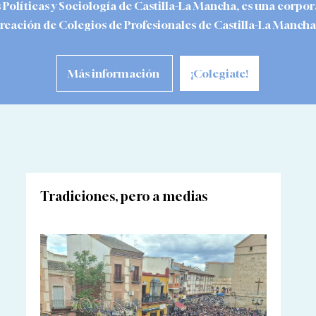
 Políticas y Sociología de Castilla-La Mancha, es una corpo
Creación de Colegios de Profesionales de Castilla-La Manch
Más información
¡Colegiate!
Tradiciones, pero a medias