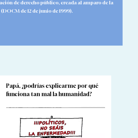
ración de derecho público, creada al amparo de la
a (DOCM de 12 de junio de 1999).
Papá, ¿podrías explicarme por qué
funciona tan mal la humanidad?