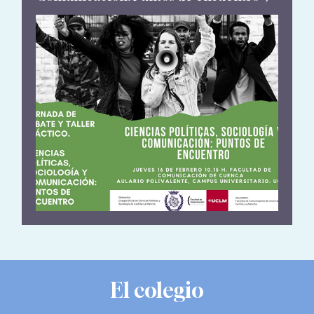
organizada por el Colegio de CC.
Políticas y Sociología de Castilla-La
Mancha y la Universidad de Castilla-La
Mancha
El colegio