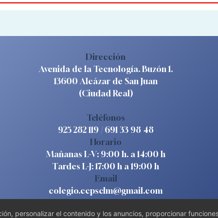
Dirección
Avenida de la Tecnología. Buzón 1.
13600 Alcázar de San Juan
(Ciudad Real)
Teléfonos
925 282 119
/
691 33 98 48
Horario
Mañanas L-V: 9:00 h. a 14:00 h
Tardes L-J: 17:00 h a 19:00 h
Email
colegio.ccpsclm@gmail.com
ón, personalizar el contenido y los anuncios, proporcionar funcione