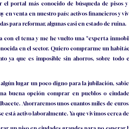
or el portal más conocido de búsqueda de pisos y
y en venta en nuestro país: activos financieros y vi
ndas para reformar, algunas casi en estado de ruina.
a con el tema y me he vuelto una “experta inmobi
conocida en el sector. Quiero comprarme un habitác
nto ya que es imposible sin ahorros, sobre todo
 algún lugar un poco digno para la jubilación, sab
 una buena opción comprar en pueblos o ciudad
lbacete. Ahorraremos unos cuantos miles de euros, 
 se está activo laboralmente. Ya que vivimos cerca 
rar un piso en ciudades grandes para no esperar h